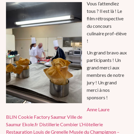
Vous l’attendiez
tous ? Il est là ! Le
film rétrospective
du concours
culinaire prof-élève
!
Un grand bravo aux
participants ! Un
grand merci aux
membres de notre
jury ! Un grand
merci à nos
sponsors !
Anne Laure
BLIN
Cookie Factory Saumur
Ville de
Saumur
Ekole.fr
Distillerie Combier
L’Hôtellerie
Restauration
Louis de Grenelle
Musée du Champignon –