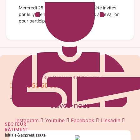
Mercredi 25 mars Jules et Louise ont été invités
par le lycée hôtelier Alexandre Dumas à Cavaillon
pour participer à un TA …
25 Rue Marceau, 49400 Saumur
02 41 53 50 00
email
Suivez-nous
Instagram
Youtube
Facebook
Linkedin
SECTEUR
BÂTIMENT
Initiale & apprentissage