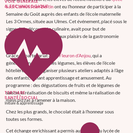
VOIE GÉNÉRALE
& TECHNOLOGIQUE
Sadi Carnot Jean Bertin
ont eu l’honneur de participer à la
Semaine du Goût auprès des enfants de l’école maternelle
Les 3 Ormes, située aux Ulmes. Cet événement, placé sous le
signe de la découverte culinaire, avait pour but de
sensibiliser les plus jeunes aux plaisirs de la gastronomie
simple.
Grâce au partenariat avec
Fleuron d’Anjou
, qui a
généreusement offert les légumes, les élèves de l’école
hôtelière ont pu organiser plusieurs ateliers adaptés à l’âge
des enfants, mêlant apprentissage et amusement. Au
programme : des dégustations de fruits et de légumes de
saison, la réalisation de biscuits et même la réalisation de
TERTIARE
SANTÉ/SOCIAL
minis pizzas à ramener à la maison.
Initiale & apprentissage
Chez les plus grands, le chocolat était à l’honneur sous
toutes ses formes.
Cet échange enrichissant a permis aux élèves du lycée de