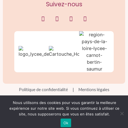
Suivez-nous
Politique de confidentialité
|
Mentions légales
Réalisation Ekole.fr
Nous utilisons des cookies pour vous garantir la meilleure
expérience sur notre site web. Si vous continuez à utiliser ce
site, nous supposerons que vous en êtes satisfait.
Engagé pour l’environnement : compensation de l’impact
carbone de notre site internet
En savoir +
Ok