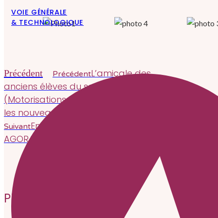
VOIE GÉNÉRALE
& TECHNOLOGIQUE
L’amicale des
Précédent
Précédent
anciens élèves du secteur MTE
(Motorisations Toutes Énergies) accueille
les nouveaux BTS
En sortie avec les premières
Suivant
AGORA
Suivant
PLUS D'ARTICLES