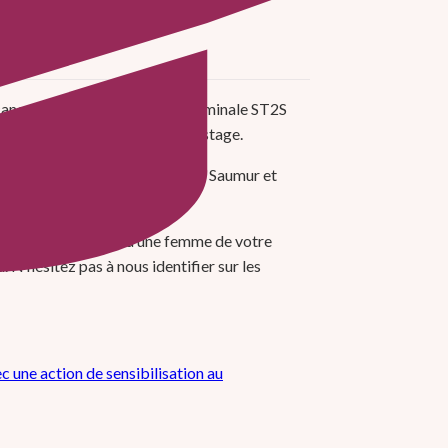
cancer du sein, les élèves de terminale ST2S
n, incitant les femmes au dépistage.
 rues et lieux emblématiques de Saumur et
s garder, les offrir à une femme de votre
 N’hésitez pas à nous identifier sur les
 une action de sensibilisation au