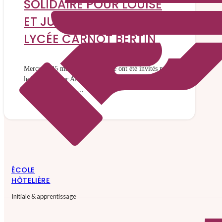
SOLIDAIRE POUR LOUISE
ET JULES, ÉLÈVES AU
LYCÉE CARNOT BERTIN
Mercredi 25 mars Jules et Louise ont été invités par
le lycée hôtelier Alexandre Dumas à Cavaillon pour
participer à un TA …
ÉCOLE
HÔTELIÈRE
Initiale & apprentissage