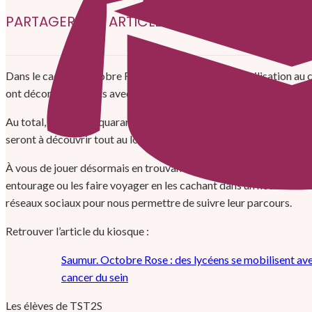
PARTAGER CET ARTICLE
Dans le cadre d’Octobre Rose, mois dédié à la sensibilisation au 
ont décoré des galets avec des messages d’espoir ou de préventio
Au total, près d’une quarantaine de galets seront cachés dans les
seront à découvrir tout au long du mois d’octobre.
À vous de jouer désormais en trouvant ces galets ! Vous pouvez le
entourage ou les faire voyager en les cachant dans un nouveau lieu.
réseaux sociaux pour nous permettre de suivre leur parcours.
Retrouver l’article du kiosque :
Saumur. Octobre Rose : des lycéens se mobilisent avec
cancer du sein
Les élèves de TST2S