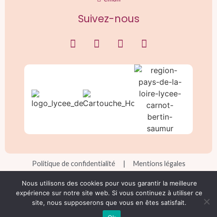
Suivez-nous
Politique de confidentialité
|
Mentions légales
Réalisation Ekole.fr
Nous utilisons des cookies pour vous garantir la meilleure
expérience sur notre site web. Si vous continuez à utiliser ce
site, nous supposerons que vous en êtes satisfait.
Engagé pour l’environnement : compensation de l’impact
carbone de notre site internet
En savoir +