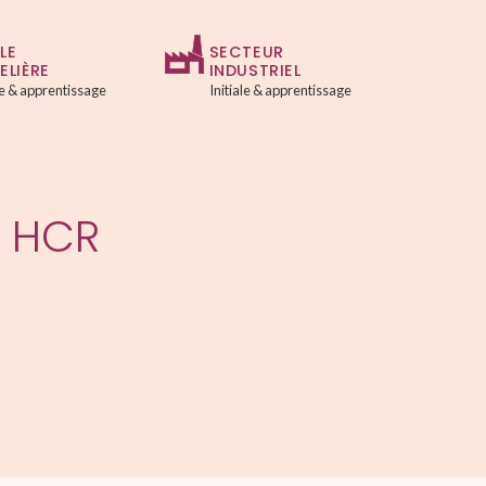
LE
SECTEUR
ELIÈRE
INDUSTRIEL
ale & apprentissage
Initiale & apprentissage
MENU
P HCR