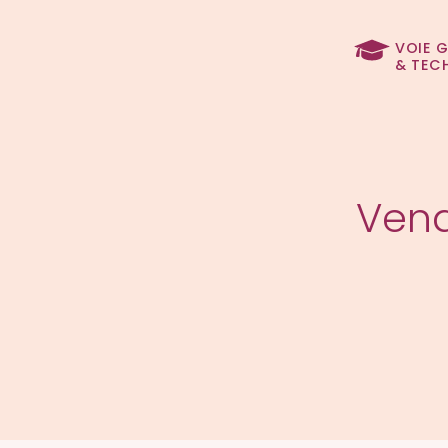
VOIE 
& TEC
Vend