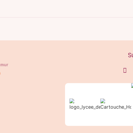
S
umur
0